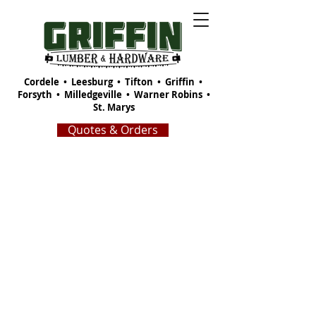
Cordele
•
Leesburg
•
Tifton
•
Griffin
•
Forsyth
•
Milledgeville
•
Warner Robins
•
St. Marys
Quotes & Orders